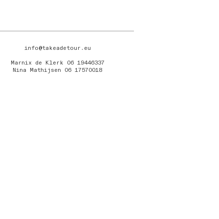
info@takeadetour.eu
Marnix de Klerk 06 19446337
Nina Mathijsen 06 17570018